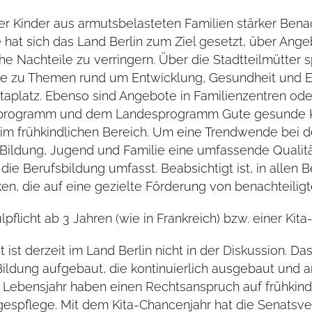
er Kinder aus armutsbelasteten Familien stärker Bena
e hat sich das Land Berlin zum Ziel gesetzt, über Ang
e Nachteile zu verringern. Über die Stadtteilmütter s
sie zu Themen rund um Entwicklung, Gesundheit und E
taplatz. Ebenso sind Angebote in Familienzentren o
ngsprogramm und dem Landesprogramm Gute gesunde K
im frühkindlichen Bereich. Um eine Trendwende bei 
Bildung, Jugend und Familie eine umfassende Qualitäts
n die Berufsbildung umfasst. Beabsichtigt ist, in all
en, die auf eine gezielte Förderung von benachteiligt
pflicht ab 3 Jahren (wie in Frankreich) bzw. einer Kita
t ist derzeit im Land Berlin nicht in der Diskussion. 
 Bildung aufgebaut, die kontinuierlich ausgebaut und
Lebensjahr haben einen Rechtsanspruch auf frühkindl
agespflege. Mit dem Kita-Chancenjahr hat die Senatsv