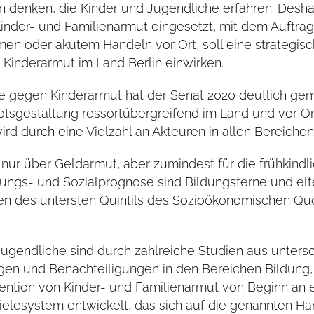
n denken, die Kinder und Jugendliche erfahren. Desha
nder- und Familienarmut eingesetzt, mit dem Auftrag
en oder akutem Handeln vor Ort, soll eine strategisch
 Kinderarmut im Land Berlin einwirken.
ie gegen Kinderarmut hat der Senat 2020 deutlich gem
botsgestaltung ressortübergreifend im Land und vor O
d durch eine Vielzahl an Akteuren in allen Bereichen k
 nur über Geldarmut, aber zumindest für die frühkindl
dungs- und Sozialprognose sind Bildungsferne und el
lien des untersten Quintils des Sozioökonomischen Qu
Jugendliche sind durch zahlreiche Studien aus unters
gen und Benachteiligungen in den Bereichen Bildung,
ntion von Kinder- und Familienarmut von Beginn an ei
ielesystem entwickelt, das sich auf die genannten Ha