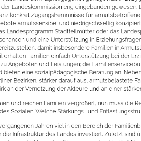
lle der Landeskommission eng eingebunden gewesen. D
nz konkret Zugangshemmnisse für armutsbetroffene F
ngebote armutssensibel und niedrigschwellig konzipi
das Landesprogramm Stadtteilmütter oder das Landes
gschancen und eine Unterstützung in Erziehungsfragen
ereitzustellen, damit insbesondere Familien in Armut
l erhalten Familien einfach Unterstützung bei der Erzi
s zu Angeboten und Leistungen; die Familienservicebür
d bieten eine sozialpädagogische Beratung an. Nebe
liner Bezirken, stärker darauf aus, armutsbelastete F
zirk an der Vernetzung der Akteure und an einer stärke
 armen und reichen Familien vergrößert, nun muss di
 des Sozialen. Welche Stärkungs- und Entlastungsstr
n vergangenen Jahren viel in den Bereich der Familienb
n die Infrastruktur des Landes investiert. Zuletzt si