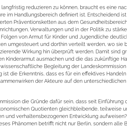
angfristig reduzieren zu können, braucht es eine nach
e im Handlungsbereich definiert ist. Entscheidend ist
ierten Präventionsketten aus dem Gesundheitsbereich.
Einrichtungen, Verwaltungen und in der Politik zu stä
e Folgen von Armut für Kinder und Jugendliche deutli
n umgesteuert und dorthin verteilt werden, wo sie 
erende Wirkung hin überprüft werden. Damit sind grob
gen Kinderarmut ausmachen und die das zukünftige Han
wissenschaftliche Begleitung der Landeskommission 
ist die Erkenntnis, dass es für ein effektives Handeln
sammenwirken der Akteure auf den unterschiedlichen 
mission die Gründe dafür sein, dass seit Einführun
konomischen Quotienten gleichbleibende, teilweise u
iven und verhaltensbezogenen Entwicklung aufweisen?
es Phänomen betrifft nicht nur Berlin, sondern alle 