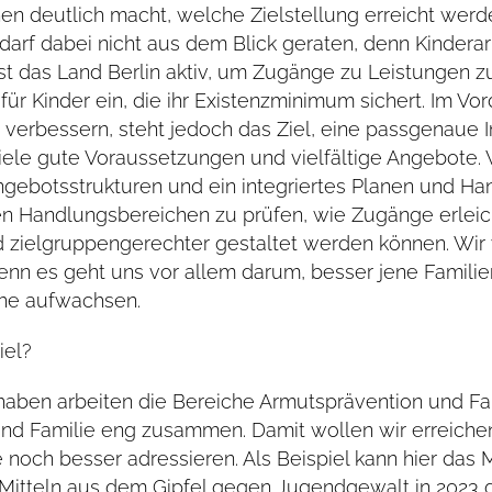
n deutlich macht, welche Zielstellung erreicht werde
darf dabei nicht aus dem Blick geraten, denn Kindera
st das Land Berlin aktiv, um Zugänge zu Leistungen z
für Kinder ein, die ihr Existenzminimum sichert. Im Vo
 verbessern, steht jedoch das Ziel, eine passgenaue In
 viele gute Voraussetzungen und vielfältige Angebote.
gebotsstrukturen und ein integriertes Planen und Hand
lnen Handlungsbereichen zu prüfen, wie Zugänge erlei
d zielgruppengerechter gestaltet werden können. Wir 
denn es geht uns vor allem darum, besser jene Famili
che aufwachsen.
iel?
rhaben arbeiten die Bereiche Armutsprävention und Fa
und Familie eng zusammen. Damit wollen wir erreiche
 noch besser adressieren. Als Beispiel kann hier das 
itteln aus dem Gipfel gegen Jugendgewalt in 2023 ge