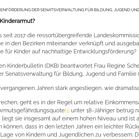
MILIENFÖRDERUNG DER SENATSVERWALTUNG FÜR BILDUNG, JUGEND UND
 Kinderarmut?
 seit 2017 die ressortübergreifende Landeskommission
e in den Bezirken miteinander verknüpft und ausgeba
e für Kinder auf nachhaltige Entwicklungsförderung?
 Kinderbulletin (DKB) beantwortet Frau Regine Schefe
er Senatsverwaltung für Bildung, Jugend und Familie 
en vergangenen Jahren stark angestiegen, wie dramatisc
rechen, geht es in der Regel um relative Einkommens
e Armutsgefährdungsquote
[1]
unter 18-Jähriger betrug 
mit liegt sie insgesamt auf einem hohen Niveau und is
können, dass in den letzten Jahren ein leichter Rück
 Lage von Kindern und Jugendlichen zu verbessern. Di