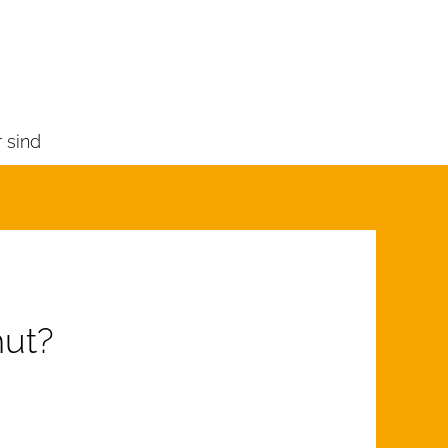
 sind
mut?