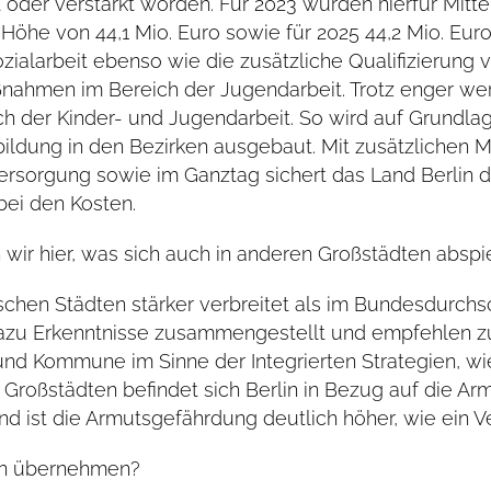
 oder verstärkt worden. Für 2023 wurden hierfür Mitte
n Höhe von 44,1 Mio. Euro sowie für 2025 44,2 Mio. Eu
ialarbeit ebenso wie die zusätzliche Qualifizierung v
nahmen im Bereich der Jugendarbeit. Trotz enger wer
eich der Kinder- und Jugendarbeit. So wird auf Grundl
ildung in den Bezirken ausgebaut. Mit zusätzlichen Mi
ersorgung sowie im Ganztag sichert das Land Berlin d
bei den Kosten.
en wir hier, was sich auch in anderen Großstädten abspi
tschen Städten stärker verbreitet als im Bundesdurchs
 dazu Erkenntnisse zusammengestellt und empfehlen z
 Kommune im Sinne der Integrierten Strategien, wie 
Großstädten befindet sich Berlin in Bezug auf die A
nd ist die Armutsgefährdung deutlich höher, wie ein V
lin übernehmen?