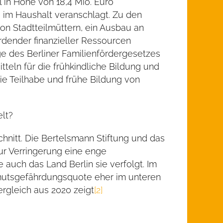
l in Höhe von 18,4 Mio. Euro
ro im Haushalt veranschlagt. Zu den
on Stadtteilmüttern, ein Ausbau an
dender finanzieller Ressourcen
age des Berliner Familienfördergesetzes
tteln für die frühkindliche Bildung und
ie Teilhabe und frühe Bildung von
elt?
chnitt. Die Bertelsmann Stiftung und das
ur Verringerung eine enge
auch das Land Berlin sie verfolgt. Im
rmutsgefährdungsquote eher im unteren
ergleich aus 2020 zeigt
[2]